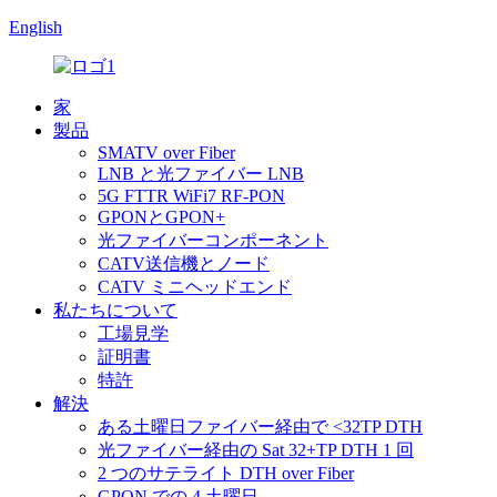
English
家
製品
SMATV over Fiber
LNB と光ファイバー LNB
5G FTTR WiFi7 RF-PON
GPONとGPON+
光ファイバーコンポーネント
CATV送信機とノード
CATV ミニヘッドエンド
私たちについて
工場見学
証明書
特許
解決
ある土曜日ファイバー経由で <32TP DTH
光ファイバー経由の Sat 32+TP DTH 1 回
2 つのサテライト DTH over Fiber
GPON での 4 土曜日