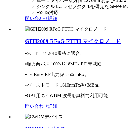
単一ファイバー双方向 1270nm および 133
シングル LC レセプタクルを備えた SFP+ MSA
RoHS対応
問い合わせ
詳細
GFH2009 RFoG FTTH マイクロノード
•
SCTE-174-2010規格に適合。
•
順方向パス 1002/1218MHz RF 帯域幅。
•
17dBmV RF出力@1550nmRx。
•
バーストモード 1610nmTx@+3dBm。
•
OBI 用の CWDM 波長を無料で利用可能。
問い合わせ
詳細