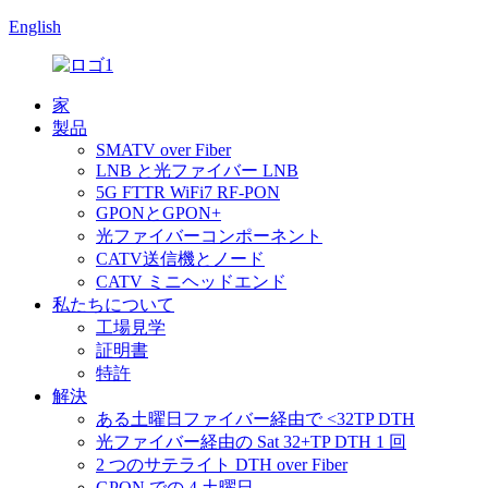
English
家
製品
SMATV over Fiber
LNB と光ファイバー LNB
5G FTTR WiFi7 RF-PON
GPONとGPON+
光ファイバーコンポーネント
CATV送信機とノード
CATV ミニヘッドエンド
私たちについて
工場見学
証明書
特許
解決
ある土曜日ファイバー経由で <32TP DTH
光ファイバー経由の Sat 32+TP DTH 1 回
2 つのサテライト DTH over Fiber
GPON での 4 土曜日