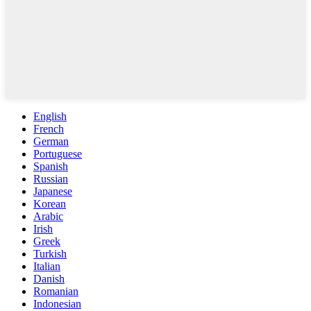
English
French
German
Portuguese
Spanish
Russian
Japanese
Korean
Arabic
Irish
Greek
Turkish
Italian
Danish
Romanian
Indonesian